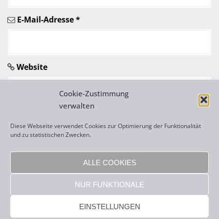
i
E-Mail-Adresse
*
k
e
l
Website
n
Cookie-Zustimmung
verwalten
Diese Webseite verwendet Cookies zur Optimierung der Funktionalität
und zu statistischen Zwecken.
A
l
ALLE COOKIES
t
NUR FUNKTIONALE
e
r
Copyright 2026 Frenzi Rigling |
sisonke webdesign
|
Impressum
|
EINSTELLUNGEN
Datenschutzerklärung
n