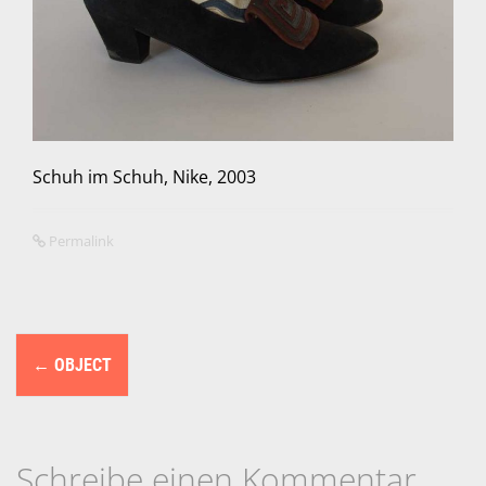
Schuh im Schuh, Nike, 2003
Permalink
N
←
OBJECT
a
v
i
Schreibe einen Kommentar