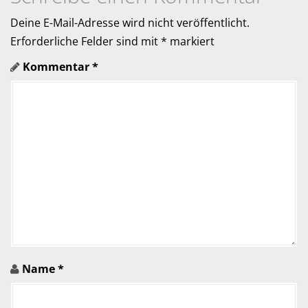
g
Deine E-Mail-Adresse wird nicht veröffentlicht.
a
Erforderliche Felder sind mit
*
markiert
Kommentar
*
t
i
o
n
i
n
A
r
Name
*
t