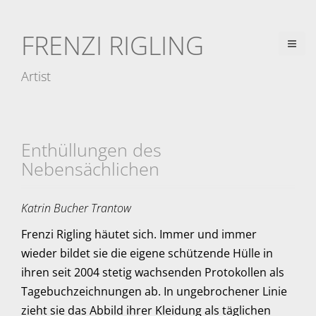
D
i
FRENZI RIGLING
r
e
Artist
k
t
z
u
Enthüllungen des
m
Nebensächlichen
I
n
Katrin Bucher Trantow
h
Frenzi Rigling häutet sich. Immer und immer
a
wieder bildet sie die eigene schützende Hülle in
l
ihren seit 2004 stetig wachsenden Protokollen als
t
Tagebuchzeichnungen ab. In ungebrochener Linie
zieht sie das Abbild ihrer Kleidung als täglichen