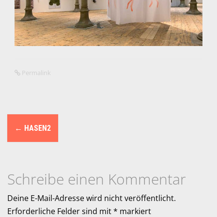
Permalink
N
←
HASEN2
a
v
i
Schreibe einen Kommentar
g
Deine E-Mail-Adresse wird nicht veröffentlicht.
Erforderliche Felder sind mit
*
markiert