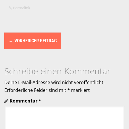
Permalink
N
←
VORHERIGER BEITRAG
a
v
i
Schreibe einen Kommentar
g
Deine E-Mail-Adresse wird nicht veröffentlicht.
a
Erforderliche Felder sind mit
*
markiert
Kommentar
*
t
i
o