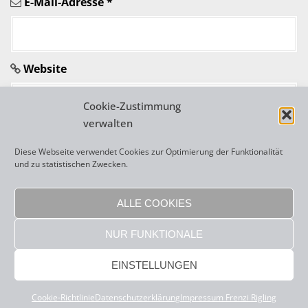
E-Mail-Adresse
*
k
e
l
Website
n
Cookie-Zustimmung
verwalten
Diese Webseite verwendet Cookies zur Optimierung der Funktionalität
und zu statistischen Zwecken.
A
l
ALLE COOKIES
t
NUR FUNKTIONALE
e
r
Copyright 2026 Frenzi Rigling |
sisonke webdesign
|
Impressum
|
EINSTELLUNGEN
Datenschutzerklärung
n
a
Cookie-Richtlinie
Datenschutzerklärung
Impressum Frenzi Rigling