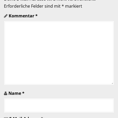
a
Erforderliche Felder sind mit
*
markiert
Kommentar
*
t
i
o
n
i
n
A
r
Name
*
t
i