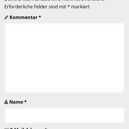
a
Erforderliche Felder sind mit
*
markiert
Kommentar
*
t
i
o
n
i
n
A
r
Name
*
t
i