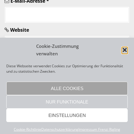
E-Mail-Adresse
*
k
e
l
Website
n
Cookie-Zustimmung
verwalten
Diese Webseite verwendet Cookies zur Optimierung der Funktionalität
und zu statistischen Zwecken.
A
l
ALLE COOKIES
t
NUR FUNKTIONALE
e
r
Copyright 2026 Frenzi Rigling |
sisonke webdesign
|
Impressum
|
EINSTELLUNGEN
Datenschutzerklärung
n
a
Cookie-Richtlinie
Datenschutzerklärung
Impressum Frenzi Rigling