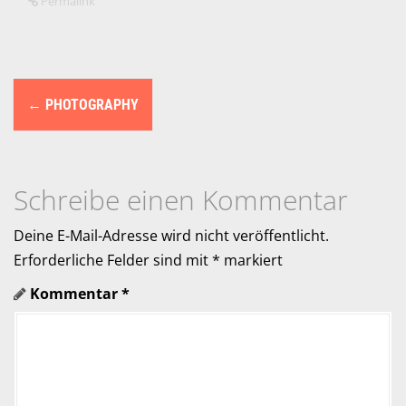
Permalink
N
←
PHOTOGRAPHY
a
v
i
Schreibe einen Kommentar
g
Deine E-Mail-Adresse wird nicht veröffentlicht.
a
Erforderliche Felder sind mit
*
markiert
Kommentar
*
t
i
o