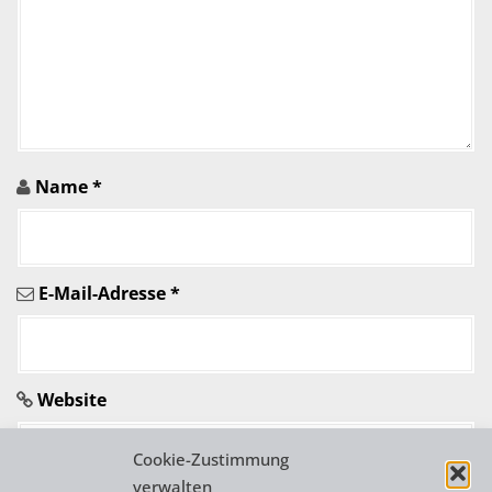
n
i
n
A
r
Name
*
t
i
E-Mail-Adresse
*
k
e
l
Website
n
Cookie-Zustimmung
verwalten