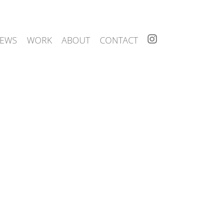
I
EWS
WORK
ABOUT
CONTACT
N
S
T
A