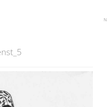
N
enst_5