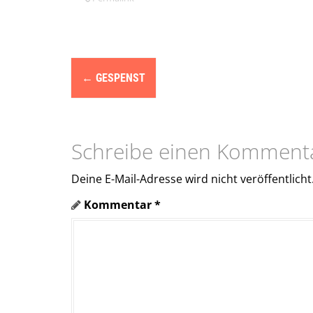
N
←
GESPENST
a
v
i
Schreibe einen Komment
g
Deine E-Mail-Adresse wird nicht veröffentlicht
a
Kommentar
*
t
i
o