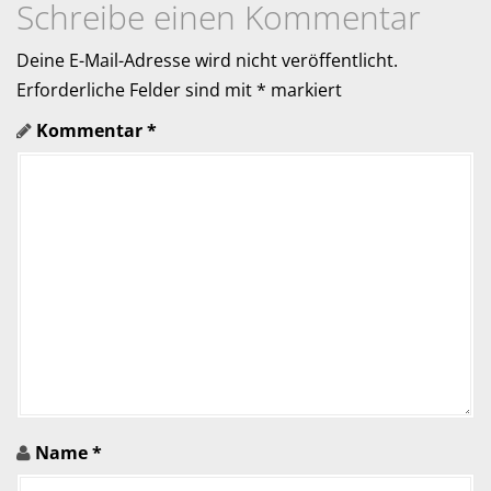
i
Schreibe einen Kommentar
g
Deine E-Mail-Adresse wird nicht veröffentlicht.
a
Erforderliche Felder sind mit
*
markiert
Kommentar
*
t
i
o
n
i
n
A
r
Name
*
t