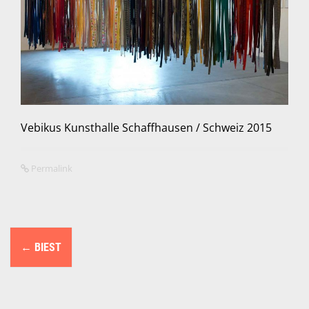
Vebikus Kunsthalle Schaffhausen / Schweiz 2015
Permalink
N
←
BIEST
a
v