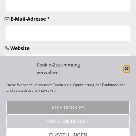
i
E-Mail-Adresse
*
k
e
l
Website
n
Cookie-Zustimmung
verwalten
Diese Webseite verwendet Cookies zur Optimierung der Funktionalität
und zu statistischen Zwecken.
A
l
ALLE COOKIES
t
NUR FUNKTIONALE
e
r
Copyright 2026 Frenzi Rigling |
sisonke webdesign
|
Impressum
|
EINSTELLUNGEN