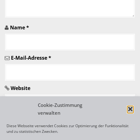
n
A
r
Name
*
t
i
E-Mail-Adresse
*
k
e
l
Website
n
Cookie-Zustimmung
verwalten
Diese Webseite verwendet Cookies zur Optimierung der Funktionalität
und zu statistischen Zwecken.
A