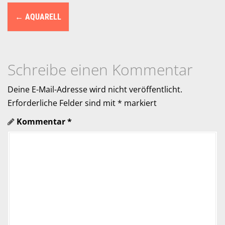
N
←
AQUARELL
a
v
i
Schreibe einen Kommentar
g
Deine E-Mail-Adresse wird nicht veröffentlicht.
a
Erforderliche Felder sind mit
*
markiert
Kommentar
*
t
i
o
n
i