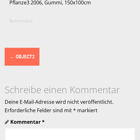
Pflanze3 2006, Gummi, 150x100cm
Permalink
N
←
OBJECT2
a
v
i
Schreibe einen Kommentar
g
Deine E-Mail-Adresse wird nicht veröffentlicht.
a
Erforderliche Felder sind mit
*
markiert
Kommentar
*
t
i