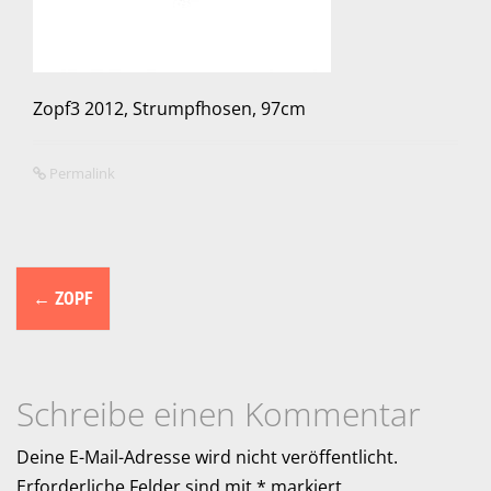
Zopf3 2012, Strumpfhosen, 97cm
Permalink
N
←
ZOPF
a
v
i
Schreibe einen Kommentar
g
Deine E-Mail-Adresse wird nicht veröffentlicht.
Erforderliche Felder sind mit
*
markiert