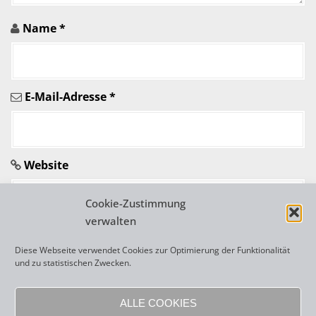
r
Name
*
t
i
E-Mail-Adresse
*
k
e
l
Website
n
Cookie-Zustimmung
verwalten
Diese Webseite verwendet Cookies zur Optimierung der Funktionalität
und zu statistischen Zwecken.
A
l
ALLE COOKIES