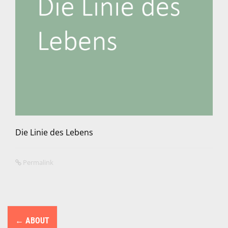
Die Linie des Lebens
Permalink
N
←
ABOUT