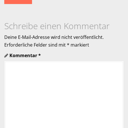
a
v
i
Schreibe einen Kommentar
g
Deine E-Mail-Adresse wird nicht veröffentlicht.
a
Erforderliche Felder sind mit
*
markiert
Kommentar
*
t
i
o
n
i
n
A