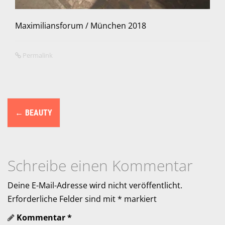
Maximiliansforum / München 2018
Permalink
N
←
BEAUTY
a
v
i
Schreibe einen Kommentar
g
Deine E-Mail-Adresse wird nicht veröffentlicht.
a
Erforderliche Felder sind mit
*
markiert
Kommentar
*