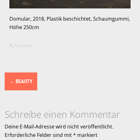
Domular, 2018, Plastik beschichtet, Schaumgummi,
Höhe 250cm
Permalink
N
←
BEAUTY
a
v
i
Schreibe einen Kommentar
g
Deine E-Mail-Adresse wird nicht veröffentlicht.
a
Erforderliche Felder sind mit
*
markiert