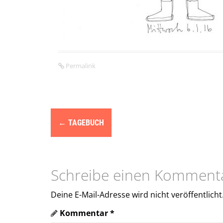
Permalink
N
←
TAGEBUCH
a
v
i
Schreibe einen Komment
g
Deine E-Mail-Adresse wird nicht veröffentlicht
a
Kommentar
*