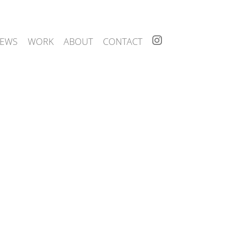
I
EWS
WORK
ABOUT
CONTACT
N
S
T
A