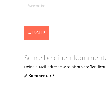
Permalink
N
←
LUCILLE
a
v
i
Schreibe einen Komment
g
Deine E-Mail-Adresse wird nicht veröffentlicht
a
Kommentar
*
t
i
o