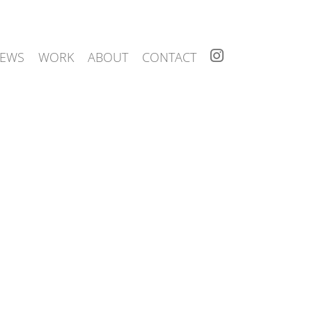
I
EWS
WORK
ABOUT
CONTACT
N
S
T
A