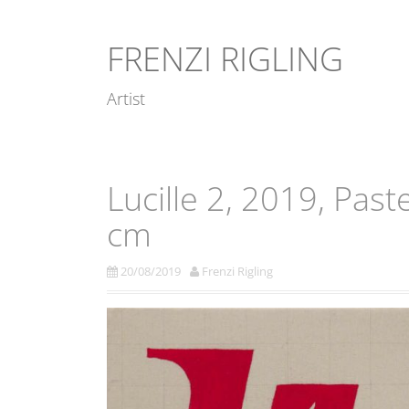
D
i
FRENZI RIGLING
r
e
Artist
k
t
z
u
Lucille 2, 2019, Past
m
cm
I
n
20/08/2019
Frenzi Rigling
h
a
l
t