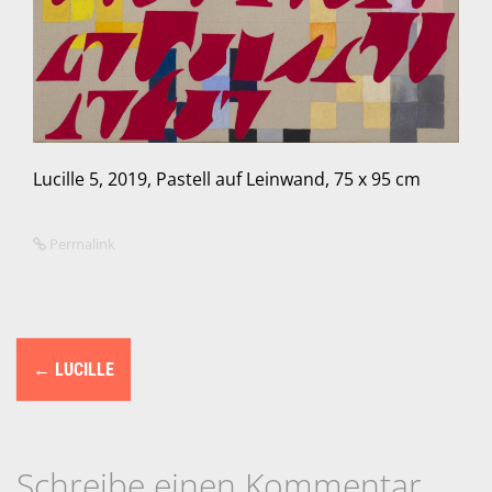
Lucille 5, 2019, Pastell auf Leinwand, 75 x 95 cm
Permalink
N
←
LUCILLE
a
v
i
Schreibe einen Kommentar