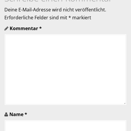
g
Deine E-Mail-Adresse wird nicht veröffentlicht.
a
Erforderliche Felder sind mit
*
markiert
Kommentar
*
t
i
o
n
i
n
A
r
Name
*
t