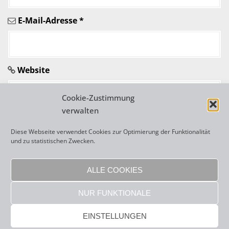
i
E-Mail-Adresse
*
k
e
l
Website
n
Cookie-Zustimmung
verwalten
Diese Webseite verwendet Cookies zur Optimierung der Funktionalität
und zu statistischen Zwecken.
A
l
ALLE COOKIES
t
NUR FUNKTIONALE
e
r
Copyright 2026 Frenzi Rigling |
sisonke webdesign
|
Impressum
|
EINSTELLUNGEN
Datenschutzerklärung
n