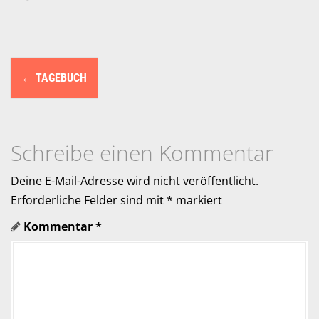
N
←
TAGEBUCH
a
v
i
Schreibe einen Kommentar
g
Deine E-Mail-Adresse wird nicht veröffentlicht.
a
Erforderliche Felder sind mit
*
markiert
Kommentar
*
t
i
o