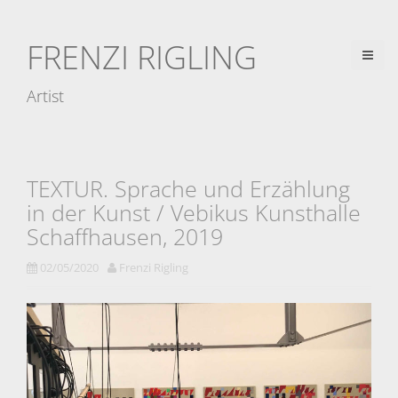
D
i
FRENZI RIGLING
r
e
Artist
k
t
z
u
TEXTUR. Sprache und Erzählung
m
in der Kunst / Vebikus Kunsthalle
I
Schaffhausen, 2019
n
02/05/2020
Frenzi Rigling
h
a
l
t