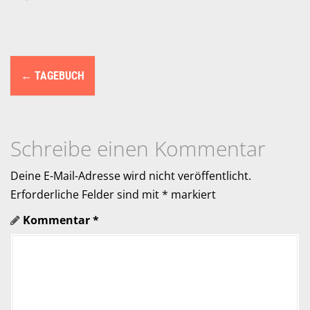
N
←
TAGEBUCH
a
v
i
Schreibe einen Kommentar
g
Deine E-Mail-Adresse wird nicht veröffentlicht.
a
Erforderliche Felder sind mit
*
markiert
Kommentar
*
t
i
o