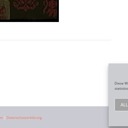
Diese We
statisti
AL
um
|
Datenschutzerklärung