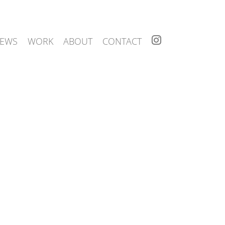
I
EWS
WORK
ABOUT
CONTACT
N
S
T
A