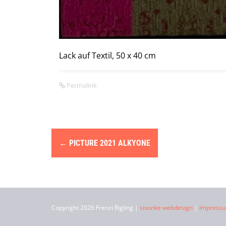
Lack auf Textil, 50 x 40 cm
Permalink
N
←
PICTURE 2021 ALKYONE
a
v
i
Copyright 2026 Frenzi Rigling |
sisonke webdesign
|
Impress
g