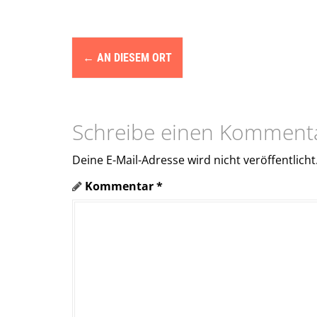
N
←
AN DIESEM ORT
a
v
i
Schreibe einen Komment
g
Deine E-Mail-Adresse wird nicht veröffentlicht
a
Kommentar
*
t
i
o
n