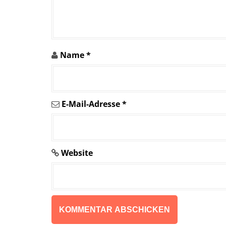
i
n
A
Name
*
r
t
i
E-Mail-Adresse
*
k
e
Website
l
n