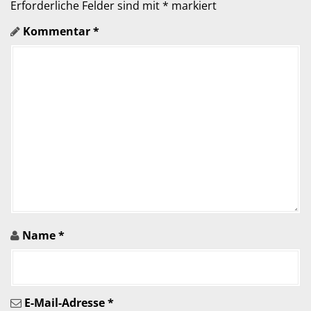
a
Erforderliche Felder sind mit
*
markiert
Kommentar
*
t
i
o
n
i
n
A
r
Name
*
t
i
E-Mail-Adresse
*