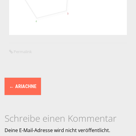
Permalink
N
←
ARIACHNE
a
v
i
Schreibe einen Kommentar
g
Deine E-Mail-Adresse wird nicht veröffentlicht.