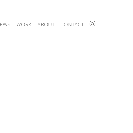
I
EWS
WORK
ABOUT
CONTACT
N
S
T
A