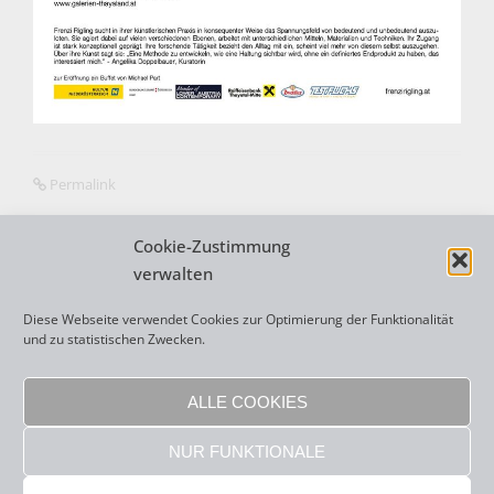
Permalink
Cookie-Zustimmung
verwalten
N
←
WAS WIR SEHEN
Diese Webseite verwendet Cookies zur Optimierung der Funktionalität
a
und zu statistischen Zwecken.
v
ALLE COOKIES
i
NUR FUNKTIONALE
g
Copyright 2026 Frenzi Rigling |
sisonke webdesign
|
Impressum
|