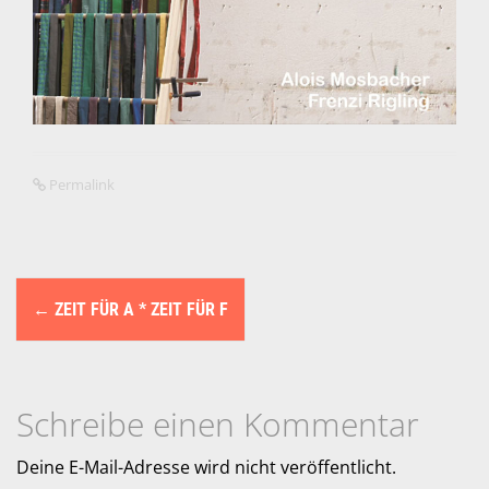
Permalink
N
←
ZEIT FÜR A * ZEIT FÜR F
a
v
i
Schreibe einen Kommentar
g
Deine E-Mail-Adresse wird nicht veröffentlicht.