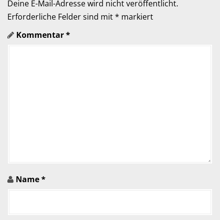
g
Deine E-Mail-Adresse wird nicht veröffentlicht.
a
Erforderliche Felder sind mit
*
markiert
Kommentar
*
t
i
o
n
i
n
A
r
Name
*
t
i