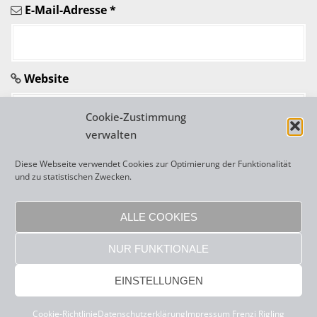
E-Mail-Adresse
*
k
e
l
Website
n
Cookie-Zustimmung
verwalten
Diese Webseite verwendet Cookies zur Optimierung der Funktionalität
und zu statistischen Zwecken.
A
l
ALLE COOKIES
t
NUR FUNKTIONALE
e
r
Copyright 2026 Frenzi Rigling |
sisonke webdesign
|
Impressum
|
EINSTELLUNGEN
Datenschutzerklärung
n
a
Cookie-Richtlinie
Datenschutzerklärung
Impressum Frenzi Rigling