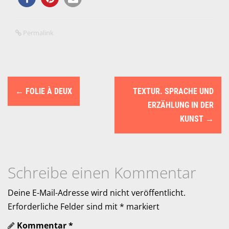
Permalink
N
←
FOLIE À DEUX
TEXTUR. SPRACHE UND
a
ERZÄHLUNG IN DER
v
KUNST
→
i
g
Schreibe einen Kommentar
a
Deine E-Mail-Adresse wird nicht veröffentlicht.
t
Erforderliche Felder sind mit
*
markiert
i
Kommentar
*