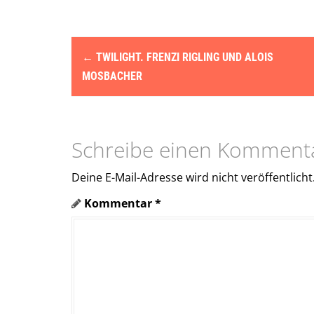
N
←
TWILIGHT. FRENZI RIGLING UND ALOIS
a
MOSBACHER
v
i
Schreibe einen Komment
g
a
Deine E-Mail-Adresse wird nicht veröffentlicht
Kommentar
*
t
i
o
n