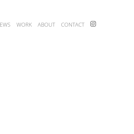
I
EWS
WORK
ABOUT
CONTACT
N
S
T
A